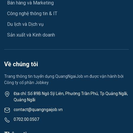
Bán hàng và Marketing
Xây dựng
Công nghệ thông tin & IT
Y tế / Chăm sóc sức khỏe
Du lịch và Dịch vụ
Ngành khác
Sản xuất và Kinh doanh
May mặc
Vệ sinh công nghiệp
Về chúng tôi
Lễ tân
Trang thông tin tuyển dụng QuangNgaiJob.vn được vận hành bởi
Công ty cổ phần Jobkey
Spa & Massage
Địa chỉ: Số 89B Ngô Sỹ Liên, Phường Trần Phú, Tp Quảng Ngãi,
Quảng Ngãi
Thể dục - thể thao
contact@quangngaijob.vn
Lái xe
0702.00.0507
Tiếng Nhật