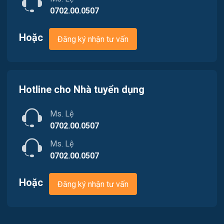
Nhà hàng / Khách sạn
0702.00.0507
Nhân sự
Hoặc
Đăng ký nhận tư vấn
Nội ngoại thất
Nông - Lâm - Thủy Sản
Hotline cho Nhà tuyển dụng
Quản lý chất lượng (QA/QC)
Ms. Lệ
Truyền Hình / Quảng Cáo Marketing
0702.00.0507
Sản xuất / Vận hành sản xuất
Ms. Lệ
0702.00.0507
Tài chính / Đầu tư
Hoặc
Đăng ký nhận tư vấn
Tư vấn / Chăm Sóc Khách Hàng
Vận chuyển / Giao nhận / Kho vận