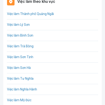
Việc làm theo khu vực
Bất động sản
Việc làm Thành phố Quảng Ngãi
Biên phiên dịch
Việc làm Lý Sơn
Bưu chính viễn thông
Việc làm Bình Sơn
Chứng khoán
Việc làm Trà Bồng
CNTT - Phần mềm
Việc làm Sơn Tịnh
Công nghệ sinh học
Việc làm Sơn Hà
Công nghệ thực phẩm / Dinh dưỡng
Việc làm Tư Nghĩa
Cơ khí / Ô tô / Tự động hóa
Việc làm Nghĩa Hành
Tổ Chức Sự Kiện / Du Lịch
Việc làm Mộ Đức
Điện / Điện tử / Điện lạnh