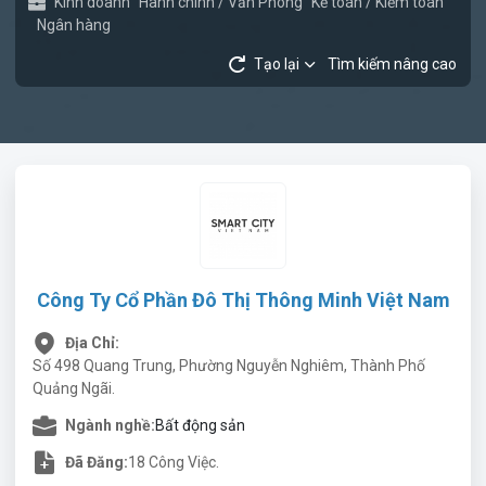
Kinh doanh
Hành chính / Văn Phòng
Kế toán / Kiểm toán
Ngân hàng
Tạo lại
Tìm kiếm nâng cao
Công Ty Cổ Phần Đô Thị Thông Minh Việt Nam
Địa Chỉ:
Số 498 Quang Trung, Phường Nguyễn Nghiêm, Thành Phố
Quảng Ngãi.
Ngành nghề:
Bất động sản
Đã Đăng:
18 Công Việc.