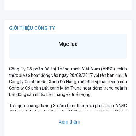
GIỚI THIỆU CÔNG TY
Mục lục
Công Ty Cổ phần Đô thị Thông minh Việt Nam (VNSC) chính
thức đi vào hoạt động vào ngày 20/08/2017 với tên ban đầu là
Công ty Cổ phần Đất Xanh Đà Nẵng, một đơn vị thành viên của
Công ty Cổ phần Đất xanh Miền Trung hoạt động trong ngành
bất động sản nhiều tiềm năng và triển vọng.
Trải qua chặng đường 3 năm hình thành và phát triển, VNSC
đã trở thành đơn vị phân phối bất động sản uy tín hàng đầu tại
khu vực miền Trung và ngày càng chuyển mình mạnh mẽ khi
Xem thêm
chính thức trở thành chủ đầu tư, nhà phát triển dự án uy tín
trên thị truờng bất động sản Việt Nam. Các dự án phát triển