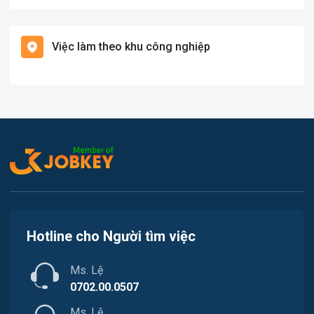
Việc làm Đức Phổ
Giáo dục / Đào tạo
Việc làm theo khu công nghiệp
Việc làm Ba Tơ
Hàng hải / Hàng không
Việc làm Sơn Tây
Hành chính / Văn Phòng
Việc làm Tây Trà
In ấn / Xuất bản
Việc làm Minh Long
Kế toán / Kiểm toán
Lao Động Phổ Thông
Luật / Pháp lý
Hotline cho Người tìm việc
Mỹ thuật / Kiến trúc / Thiết kế
Ms. Lệ
Ngân hàng
0702.00.0507
Ms. Lệ