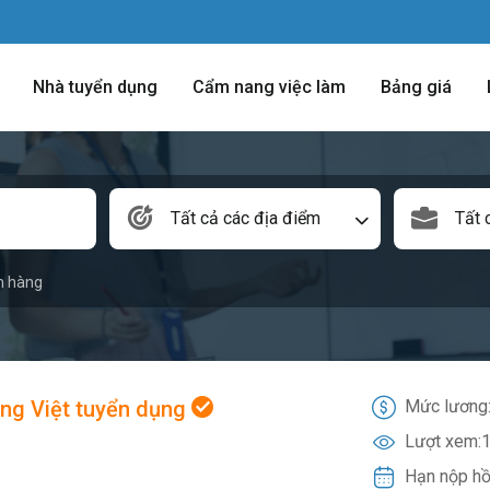
Nhà tuyển dụng
Cẩm nang việc làm
Bảng giá
Tất cả các địa điểm
Tất 
n hàng
ng Việt tuyển dụng
Mức lương
Lượt xem:
1
Hạn nộp hồ