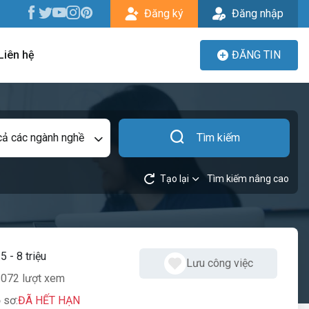
Đăng ký
Đăng nhập
Liên hệ
ĐĂNG TIN
cả các ngành nghề
Tìm kiếm
Tạo lại
Tìm kiếm nâng cao
:
5 - 8 triệu
Lưu công việc
072 lượt xem
 sơ:
ĐÃ HẾT HẠN