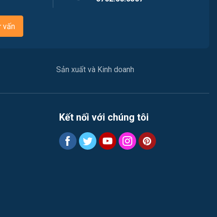
Nhà hàng / Khách sạn
ư vấn
Nhân sự
Nội ngoại thất
Sản xuất và Kinh doanh
Nông - Lâm - Thủy Sản
Quản lý chất lượng (QA/QC)
Kết nối với chúng tôi
Truyền Hình / Quảng Cáo Marketing
Sản xuất / Vận hành sản xuất
Tài chính / Đầu tư
Tư vấn / Chăm Sóc Khách Hàng