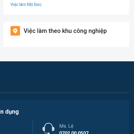
Việc làm Mộ Đức
Điện / Điện tử / Điện lạnh
Việc làm Đức Phổ
Giáo dục / Đào tạo
Việc làm theo khu công nghiệp
Việc làm Ba Tơ
Hàng hải / Hàng không
Việc làm Sơn Tây
Hành chính / Văn Phòng
Việc làm Tây Trà
In ấn / Xuất bản
Việc làm Minh Long
Kế toán / Kiểm toán
Lao Động Phổ Thông
Luật / Pháp lý
ển dụng
Mỹ thuật / Kiến trúc / Thiết kế
Ms. Lệ
Ngân hàng
0702.00.0507