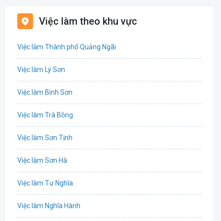
Bảo hiểm
Việc làm theo khu vực
Bất động sản
Việc làm Thành phố Quảng Ngãi
Biên phiên dịch
Việc làm Lý Sơn
Bưu chính viễn thông
Việc làm Bình Sơn
Chứng khoán
Việc làm Trà Bồng
CNTT - Phần mềm
Việc làm Sơn Tịnh
Công nghệ sinh học
Việc làm Sơn Hà
Công nghệ thực phẩm / Dinh dưỡng
Việc làm Tư Nghĩa
Cơ khí / Ô tô / Tự động hóa
Việc làm Nghĩa Hành
Tổ Chức Sự Kiện / Du Lịch