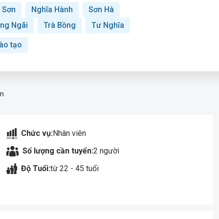
 Sơn
Nghĩa Hành
Sơn Hà
ng Ngãi
Trà Bồng
Tư Nghĩa
ào tạo
on
Chức vụ:
Nhân viên
Số lượng cần tuyển:
2 người
Độ Tuổi:
từ 22 - 45 tuổi