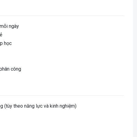
 mỗi ngày
rẻ
ớp học
 phân công
g (tùy theo năng lực và kinh nghiệm)