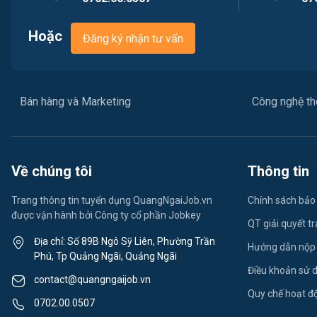
Hoặc
Đăng ký nhận tư vấn
Bán hàng và Marketing
Công nghệ thô
Về chúng tôi
Thông tin
Trang thông tin tuyển dụng QuangNgaiJob.vn
Chính sách bảo
được vận hành bởi Công ty cổ phần Jobkey
QT giải quyết t
Địa chỉ: Số 89B Ngô Sỹ Liên, Phường Trần
Hướng dẫn nộp
Phú, Tp Quảng Ngãi, Quảng Ngãi
Điều khoản sử 
contact@quangngaijob.vn
Quy chế hoạt đ
0702.00.0507