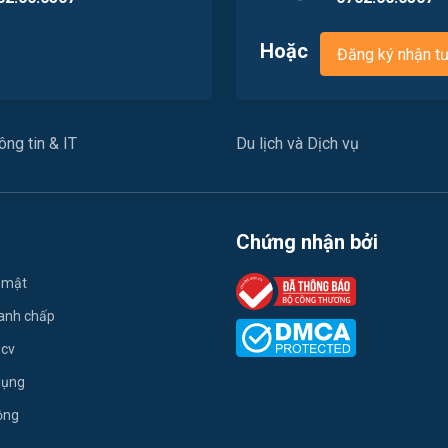
Hoặc
Đăng ký nhận t
ng tin & IT
Du lịch và Dịch vụ
Chứng nhận bởi
 mật
ranh chấp
 cv
dụng
ộng