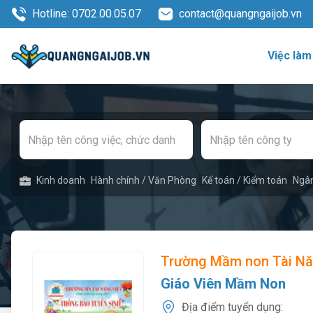
Hotline: 0702.00.05.07
contact@quangngaijob.vn
Việc làm
Kinh doanh
Hành chính / Văn Phòng
Kế toán / Kiểm toán
Ngâ
Trường Mầm non Tài Nă
Giáo Viên Mầm Non
Địa điểm tuyển dụng: