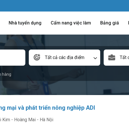
Nhà tuyển dụng
Cẩm nang việc làm
Bảng giá
Tất cả các địa điểm
Tất 
n hàng
g mại và phát triển nông nghiệp ADI
i Kim - Hoàng Mai - Hà Nội