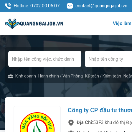
Hotline: 0702.00.05.07
contact@quangngaijob.vn
Việc làm
Kinh doanh
Hành chính / Văn Phòng
Kế toán / Kiểm toán
Ngâ
Công ty CP đầu tư thươn
Địa Chỉ:
53F3 khu đô thị Đạ