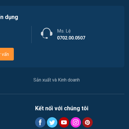
Luật / Pháp lý
ển dụng
Mỹ thuật / Kiến trúc / Thiết kế
Ms. Lệ
Ngân hàng
0702.00.0507
Nhà hàng / Khách sạn
ư vấn
Nhân sự
Nội ngoại thất
Sản xuất và Kinh doanh
Nông - Lâm - Thủy Sản
Quản lý chất lượng (QA/QC)
Kết nối với chúng tôi
Truyền Hình / Quảng Cáo Marketing