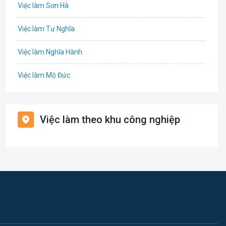
Việc làm Sơn Hà
Công nghệ thực phẩm / Dinh dưỡng
Việc làm Tư Nghĩa
Cơ khí / Ô tô / Tự động hóa
Việc làm Nghĩa Hành
Tổ Chức Sự Kiện / Du Lịch
Việc làm Mộ Đức
Điện / Điện tử / Điện lạnh
Việc làm Đức Phổ
Giáo dục / Đào tạo
Việc làm theo khu công nghiệp
Việc làm Ba Tơ
Hàng hải / Hàng không
Việc làm Sơn Tây
Hành chính / Văn Phòng
Việc làm Tây Trà
In ấn / Xuất bản
Việc làm Minh Long
Kế toán / Kiểm toán
Lao Động Phổ Thông