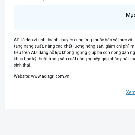
Mục
ADI là đơn vị kinh doanh chuyên cung ứng thuốc bảo vệ thực vật
tăng năng suất, nâng cao chất lượng nông sản, giảm chi phí, m
tiêu trên ADI đang nỗ lực không ngừng giúp bà con nông dân n
khoa học kỹ thuật trong sản xuất nông nghiệp góp phần phát tri
sinh thái.
Website: www.adiagri.com.vn
Fb: https://www.facebook.com/NongNghiepADI
Xem