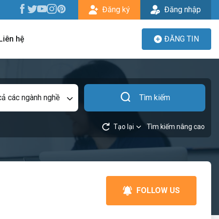
Đăng ký
Đăng nhập
Liên hệ
ĐĂNG TIN
cả các ngành nghề
Tìm kiếm
Tạo lại
Tìm kiếm nâng cao
FOLLOW US