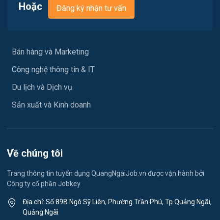
Hoặc
Đăng ký nhận tư vấn
Tư vấn / Chăm Sóc Khách Hàng
Vận chuyển / Giao nhận / Kho vận
Bán hàng và Marketing
Xây dựng
Công nghệ thông tin & IT
Y tế / Chăm sóc sức khỏe
Du lịch và Dịch vụ
Ngành khác
Sản xuất và Kinh doanh
May mặc
Vệ sinh công nghiệp
Về chúng tôi
Lễ tân
Trang thông tin tuyển dụng QuangNgaiJob.vn được vận hành bởi
Công ty cổ phần Jobkey
Spa & Massage
Địa chỉ: Số 89B Ngô Sỹ Liên, Phường Trần Phú, Tp Quảng Ngãi,
Quảng Ngãi
Thể dục - thể thao