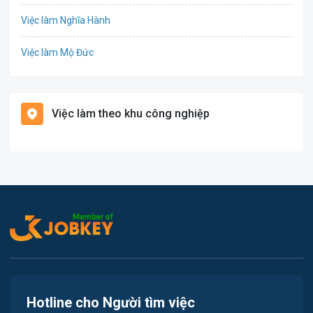
Việc làm Nghĩa Hành
Tổ Chức Sự Kiện / Du Lịch
Việc làm Mộ Đức
Điện / Điện tử / Điện lạnh
Việc làm Đức Phổ
Giáo dục / Đào tạo
Việc làm theo khu công nghiệp
Việc làm Ba Tơ
Hàng hải / Hàng không
Việc làm Sơn Tây
Hành chính / Văn Phòng
Việc làm Tây Trà
In ấn / Xuất bản
Việc làm Minh Long
Kế toán / Kiểm toán
Lao Động Phổ Thông
Luật / Pháp lý
Hotline cho Người tìm việc