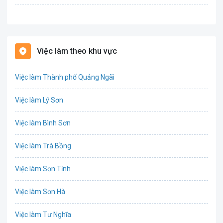
Bán hàng
Bảo hiểm
Việc làm theo khu vực
Bất động sản
Việc làm Thành phố Quảng Ngãi
Biên phiên dịch
Việc làm Lý Sơn
Bưu chính viễn thông
Việc làm Bình Sơn
Chứng khoán
Việc làm Trà Bồng
CNTT - Phần mềm
Việc làm Sơn Tịnh
Công nghệ sinh học
Việc làm Sơn Hà
Công nghệ thực phẩm / Dinh dưỡng
Việc làm Tư Nghĩa
Cơ khí / Ô tô / Tự động hóa