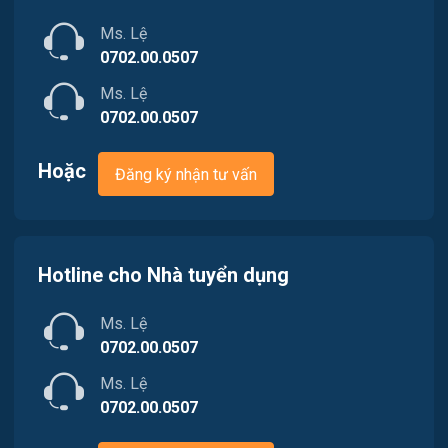
Mỹ thuật / Kiến trúc / Thiết kế
Ms. Lệ
Ngân hàng
0702.00.0507
Ms. Lệ
Nhà hàng / Khách sạn
0702.00.0507
Nhân sự
Hoặc
Đăng ký nhận tư vấn
Nội ngoại thất
Nông - Lâm - Thủy Sản
Hotline cho Nhà tuyển dụng
Quản lý chất lượng (QA/QC)
Ms. Lệ
Truyền Hình / Quảng Cáo Marketing
0702.00.0507
Sản xuất / Vận hành sản xuất
Ms. Lệ
0702.00.0507
Tài chính / Đầu tư