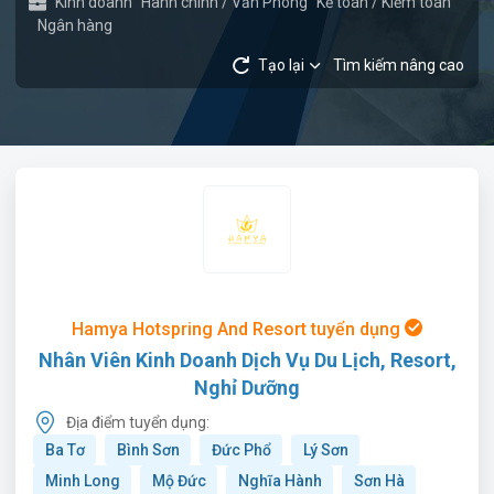
Kinh doanh
Hành chính / Văn Phòng
Kế toán / Kiểm toán
Ngân hàng
Tạo lại
Tìm kiếm nâng cao
Hamya Hotspring And Resort tuyển dụng
Nhân Viên Kinh Doanh Dịch Vụ Du Lịch, Resort,
Nghỉ Dưỡng
Địa điểm tuyển dụng:
Ba Tơ
Bình Sơn
Đức Phổ
Lý Sơn
Minh Long
Mộ Đức
Nghĩa Hành
Sơn Hà