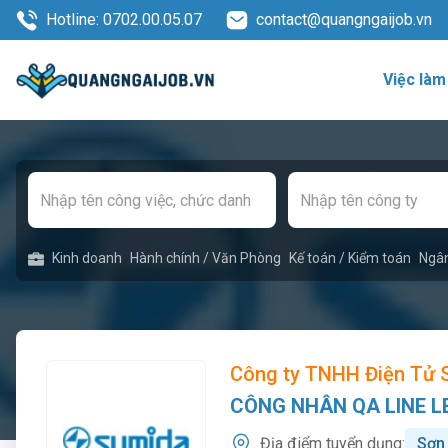
Hotline: 0702.00.05.07
contact@quangngaijob.vn
Việc làm
Kinh doanh
Hành chính / Văn Phòng
Kế toán / Kiểm toán
Ngâ
Công ty TNHH Điện Tử 
CÔNG NHÂN QA LINE L
Địa điểm tuyển dụng:
Sơn