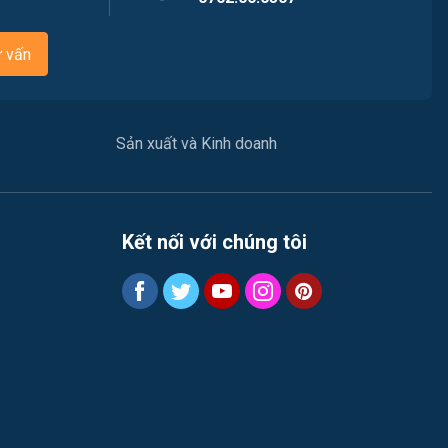
Nhà hàng / Khách sạn
ư vấn
Nhân sự
Nội ngoại thất
Sản xuất và Kinh doanh
Nông - Lâm - Thủy Sản
Quản lý chất lượng (QA/QC)
Kết nối với chúng tôi
Truyền Hình / Quảng Cáo Marketing
Sản xuất / Vận hành sản xuất
Tài chính / Đầu tư
Tư vấn / Chăm Sóc Khách Hàng