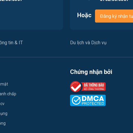
Hoặc
Đăng ký nhận t
ng tin & IT
Du lịch và Dịch vụ
Chứng nhận bởi
 mật
ranh chấp
 cv
dụng
ộng