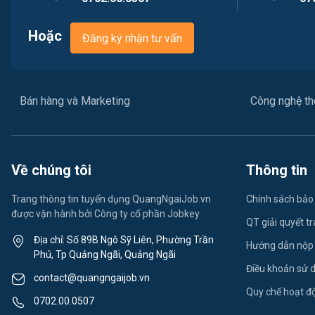
Hoặc
Đăng ký nhận tư vấn
Bán hàng và Marketing
Công nghệ thô
Về chúng tôi
Thông tin
Trang thông tin tuyển dụng QuangNgaiJob.vn
Chính sách bảo
được vận hành bởi Công ty cổ phần Jobkey
QT giải quyết t
Địa chỉ: Số 89B Ngô Sỹ Liên, Phường Trần
Hướng dẫn nộp
Phú, Tp Quảng Ngãi, Quảng Ngãi
Điều khoản sử 
contact@quangngaijob.vn
Quy chế hoạt đ
0702.00.0507