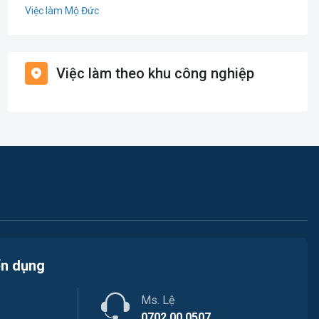
Việc làm Mộ Đức
Điện / Điện tử / Điện lạnh
Việc làm Đức Phổ
Giáo dục / Đào tạo
Việc làm theo khu công nghiệp
Việc làm Ba Tơ
Hàng hải / Hàng không
Việc làm Sơn Tây
Hành chính / Văn Phòng
Việc làm Tây Trà
In ấn / Xuất bản
Việc làm Minh Long
Kế toán / Kiểm toán
Lao Động Phổ Thông
Luật / Pháp lý
ển dụng
Mỹ thuật / Kiến trúc / Thiết kế
Ms. Lệ
Ngân hàng
0702.00.0507