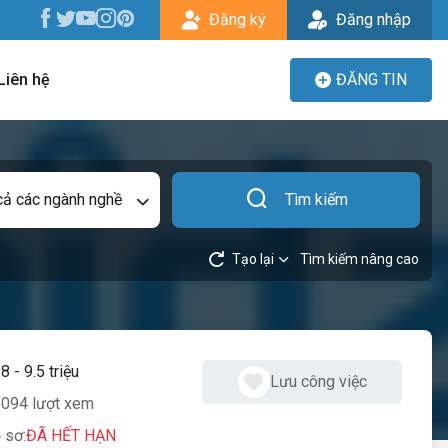
Đăng ký
Đăng nhập
Liên hệ
ĐĂNG TIN
cả các ngành nghề
Tìm kiếm
Tạo lại
Tìm kiếm nâng cao
:
8 - 9.5 triệu
Lưu công việc
094 lượt xem
 sơ:
ĐÃ HẾT HẠN