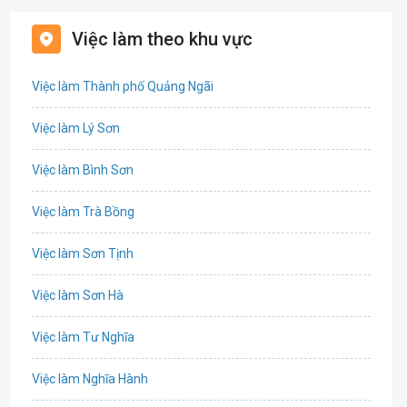
Bảo hiểm
Việc làm theo khu vực
Bất động sản
Việc làm Thành phố Quảng Ngãi
Biên phiên dịch
Việc làm Lý Sơn
Bưu chính viễn thông
Việc làm Bình Sơn
Chứng khoán
Việc làm Trà Bồng
CNTT - Phần mềm
Việc làm Sơn Tịnh
Công nghệ sinh học
Việc làm Sơn Hà
Công nghệ thực phẩm / Dinh dưỡng
Việc làm Tư Nghĩa
Cơ khí / Ô tô / Tự động hóa
Việc làm Nghĩa Hành
Tổ Chức Sự Kiện / Du Lịch