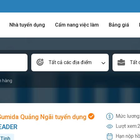
Nhà tuyển dụng
Cẩm nang việc làm
Bảng giá
Tất cả các địa điểm
Tất 
n hàng
Sumida Quảng Ngãi tuyển dụng
Mức lương
EADER
Lượt xem:
2
Hạn nộp hồ
 Tịnh