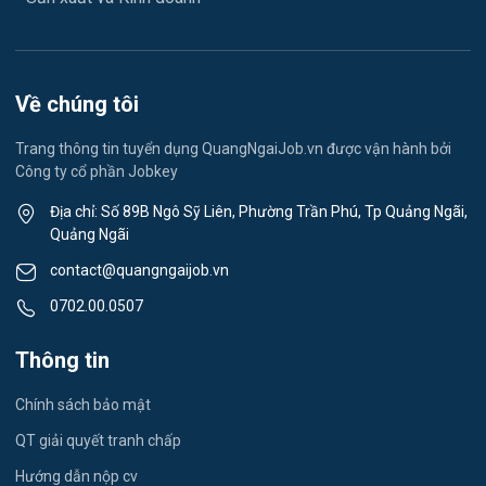
May mặc
Vệ sinh công nghiệp
Về chúng tôi
Lễ tân
Trang thông tin tuyển dụng QuangNgaiJob.vn được vận hành bởi
Công ty cổ phần Jobkey
Spa & Massage
Địa chỉ: Số 89B Ngô Sỹ Liên, Phường Trần Phú, Tp Quảng Ngãi,
Quảng Ngãi
Thể dục - thể thao
contact@quangngaijob.vn
Lái xe
0702.00.0507
Tiếng Nhật
Thông tin
Du lịch
Chính sách bảo mật
Công nhân
QT giải quyết tranh chấp
Hướng dẫn nộp cv