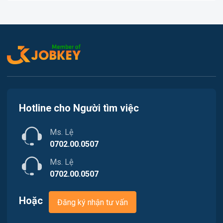
Hành chính / Văn Phòng
Việc làm Tây Trà
In ấn / Xuất bản
Việc làm Minh Long
Kế toán / Kiểm toán
Lao Động Phổ Thông
Luật / Pháp lý
Hotline cho Người tìm việc
Mỹ thuật / Kiến trúc / Thiết kế
Ms. Lệ
Ngân hàng
0702.00.0507
Ms. Lệ
Nhà hàng / Khách sạn
0702.00.0507
Nhân sự
Hoặc
Đăng ký nhận tư vấn
Nội ngoại thất