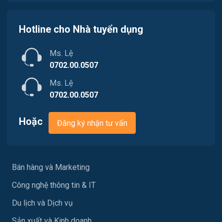
Nông - Lâm - Thủy Sản
Hotline cho Nhà tuyển dụng
Quản lý chất lượng (QA/QC)
Ms. Lệ
Truyền Hình / Quảng Cáo Marketing
0702.00.0507
Sản xuất / Vận hành sản xuất
Ms. Lệ
0702.00.0507
Tài chính / Đầu tư
Hoặc
Đăng ký nhận tư vấn
Tư vấn / Chăm Sóc Khách Hàng
Vận chuyển / Giao nhận / Kho vận
Bán hàng và Marketing
Xây dựng
Công nghệ thông tin & IT
Y tế / Chăm sóc sức khỏe
Du lịch và Dịch vụ
Ngành khác
Sản xuất và Kinh doanh