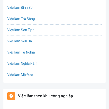
Việc làm Bình Sơn
Chứng khoán
Việc làm Trà Bồng
CNTT - Phần mềm
Việc làm Sơn Tịnh
Công nghệ sinh học
Việc làm Sơn Hà
Công nghệ thực phẩm / Dinh dưỡng
Việc làm Tư Nghĩa
Cơ khí / Ô tô / Tự động hóa
Việc làm Nghĩa Hành
Tổ Chức Sự Kiện / Du Lịch
Việc làm Mộ Đức
Điện / Điện tử / Điện lạnh
Việc làm Đức Phổ
Giáo dục / Đào tạo
Việc làm theo khu công nghiệp
Việc làm Ba Tơ
Hàng hải / Hàng không
Việc làm Sơn Tây