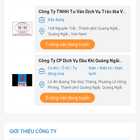
Công Ty TNHH Tư Vấn Dịch Vụ Trắc Địa Và
Môi Trường
Xây dựng
168 Nguyễn Trãi , Thành phố Quảng Ngãi ,
Quảng Ngãi , Viet Nam
1 công việc đang tuyển
Công Ty CP Dịch Vụ Dầu Khí Quảng Ngãi
PTSC
Cơ khí / Ô tô / Tự
Điện / Điện tử / Điện
động hóa
lạnh
Lô 4H đường Tôn Đức Thắng, Phường Lê Hồng
Phong, Thành phố Quảng Ngãi, Quảng Ngãi
3 công việc đang tuyển
GIỚI THIỆU CÔNG TY