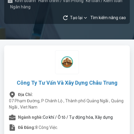
Kinh doanh
Hành chính / Văn Phòng
Kế toán / Kiểm toán
Ngân hàng
Tạo lại
Tìm kiếm nâng cao
Công Ty Tư Vấn Và Xây Dựng Châu Trung
Địa Chỉ:
07 Phạm Đường, P Chánh Lộ , Thành phố Quảng Ngãi , Quảng
Ngãi , Viet Nam
Ngành nghề:
Cơ khí / Ô tô / Tự động hóa, Xây dựng
Đã Đăng:
8 Công Việc.