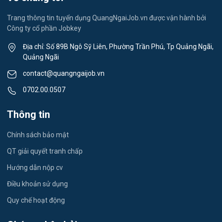
Lễ tân
Trang thông tin tuyển dụng QuangNgaiJob.vn được vận hành bởi
Công ty cổ phần Jobkey
Spa & Massage
Địa chỉ: Số 89B Ngô Sỹ Liên, Phường Trần Phú, Tp Quảng Ngãi,
Quảng Ngãi
Thể dục - thể thao
contact@quangngaijob.vn
Lái xe
0702.00.0507
Tiếng Nhật
Thông tin
Du lịch
Chính sách bảo mật
Công nhân
QT giải quyết tranh chấp
Hướng dẫn nộp cv
Điều khoản sử dụng
Quy chế hoạt động