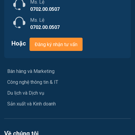
Ms. Lệ
Truyền Hình / Quảng Cáo Marketing
0702.00.0507
Sản xuất / Vận hành sản xuất
Ms. Lệ
0702.00.0507
Tài chính / Đầu tư
Hoặc
Đăng ký nhận tư vấn
Tư vấn / Chăm Sóc Khách Hàng
Vận chuyển / Giao nhận / Kho vận
Bán hàng và Marketing
Xây dựng
Công nghệ thông tin & IT
Y tế / Chăm sóc sức khỏe
Du lịch và Dịch vụ
Ngành khác
Sản xuất và Kinh doanh
May mặc
Vệ sinh công nghiệp
Về chúng tôi