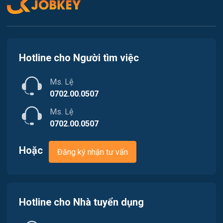
Kế toán / Kiểm toán
Lao Động Phổ Thông
Luật / Pháp lý
Hotline cho Người tìm việc
Mỹ thuật / Kiến trúc / Thiết kế
Ms. Lệ
Ngân hàng
0702.00.0507
Ms. Lệ
Nhà hàng / Khách sạn
0702.00.0507
Nhân sự
Hoặc
Đăng ký nhận tư vấn
Nội ngoại thất
Nông - Lâm - Thủy Sản
Hotline cho Nhà tuyển dụng
Quản lý chất lượng (QA/QC)