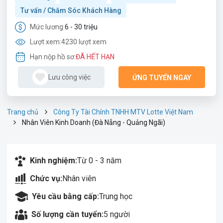
Tư vấn / Chăm Sóc Khách Hàng
Mức lương:
6 - 30 triệu
Lượt xem:
4230 lượt xem
Hạn nộp hồ sơ:
ĐÃ HẾT HẠN
Lưu công việc
ỨNG TUYỂN NGAY
Trang chủ
Công Ty Tài Chính TNHH MTV Lotte Việt Nam
Nhân Viên Kinh Doanh (Đà Nẵng - Quảng Ngãi)
Kinh nghiệm:
Từ 0 - 3 năm
Chức vụ:
Nhân viên
Yêu cầu bằng cấp:
Trung học
Số lượng cần tuyển:
5 người