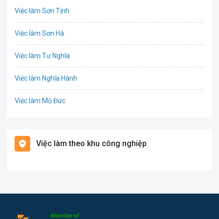
Việc làm Sơn Tịnh
Công nghệ sinh học
Việc làm Sơn Hà
Công nghệ thực phẩm / Dinh dưỡng
Việc làm Tư Nghĩa
Cơ khí / Ô tô / Tự động hóa
Việc làm Nghĩa Hành
Tổ Chức Sự Kiện / Du Lịch
Việc làm Mộ Đức
Điện / Điện tử / Điện lạnh
Việc làm Đức Phổ
Giáo dục / Đào tạo
Việc làm theo khu công nghiệp
Việc làm Ba Tơ
Hàng hải / Hàng không
Việc làm Sơn Tây
Hành chính / Văn Phòng
Việc làm Tây Trà
In ấn / Xuất bản
Việc làm Minh Long